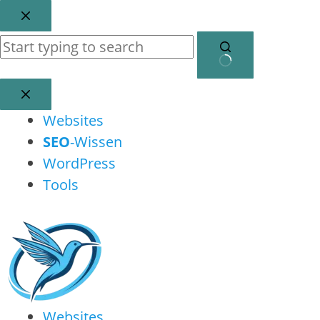
Zum
Inhalt
springen
Keine
Ergebnisse
Websites
SEO
-Wissen
WordPress
Tools
Websites