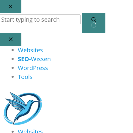
Zum
Inhalt
springen
Keine
Ergebnisse
Websites
SEO
-Wissen
WordPress
Tools
Websites