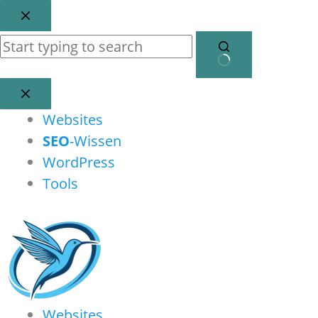
Zum
Inhalt
springen
Keine
Ergebnisse
Websites
SEO
-Wissen
WordPress
Tools
Websites