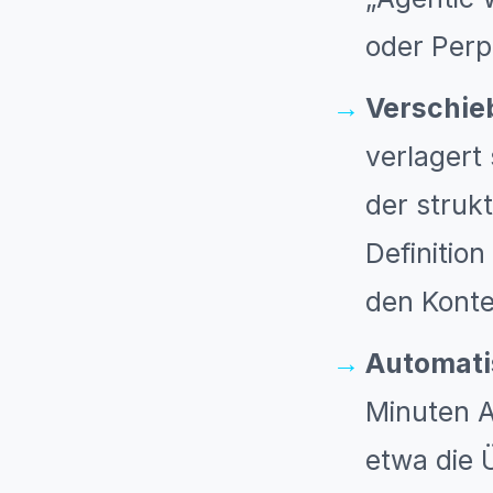
oder Perpl
Verschie
verlagert
der struk
Definitio
den Konte
Automati
Minuten A
etwa die 