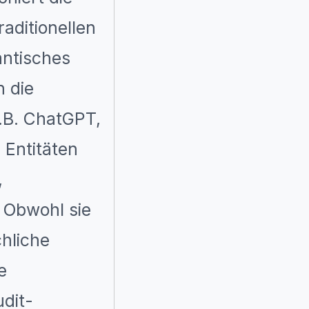
aditionellen
antisches
n die
z.B. ChatGPT,
 Entitäten
,
 Obwohl sie
chliche
e
udit-