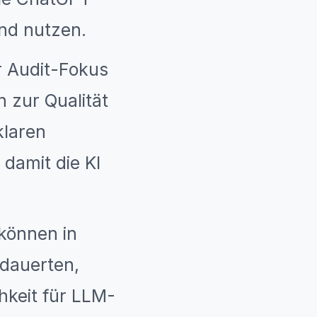
und nutzen.
 Audit-Fokus
n zur Qualität
klaren
 damit die KI
können in
 dauerten,
hkeit für LLM-