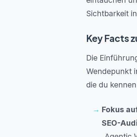
eintauchen un
Sichtbarkeit i
Key Facts 
Die Einführu
Wendepunkt in
die du kennen 
Fokus au
SEO-Audi
„Agentic 