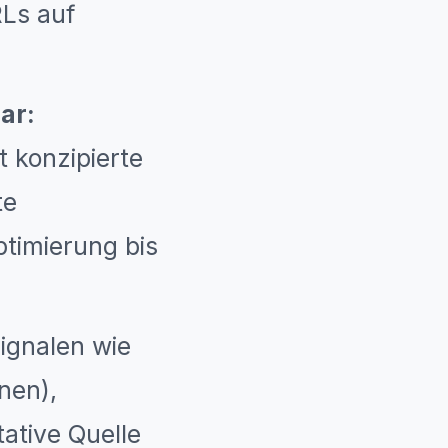
Ls auf
ar:
 konzipierte
te
timierung bis
ignalen wie
nen),
tative Quelle