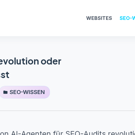
WEBSITES
SEO
-
evolution oder
sst
SEO-WISSEN
on AI-Agenten für SEO-Audits revolutio