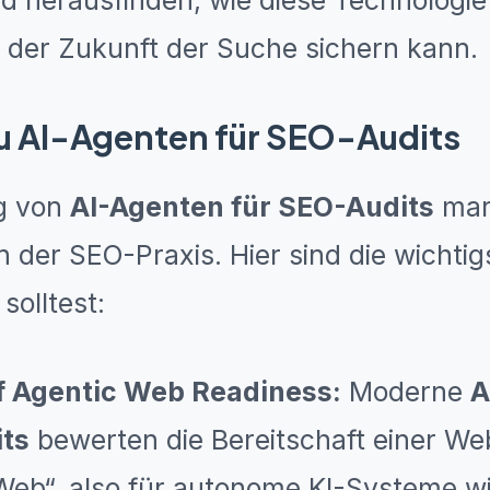
d herausfinden, wie diese Technologie
n der Zukunft der Suche sichern kann.
zu AI-Agenten für SEO-Audits
ng von
AI-Agenten für SEO-Audits
mark
 der SEO-Praxis. Hier sind die wichtig
solltest:
f Agentic Web Readiness:
Moderne
A
ts
bewerten die Bereitschaft einer Web
Web“, also für autonome KI-Systeme 