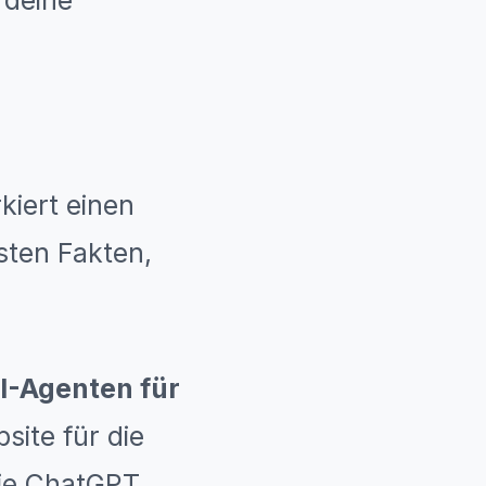
 deine
iert einen
sten Fakten,
I-Agenten für
site für die
wie ChatGPT