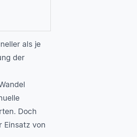
eller als je
ung der
 Wandel
nuelle
erten. Doch
r Einsatz von