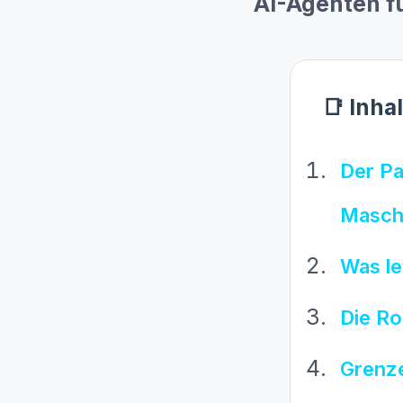
AI-Agenten f
📑 Inha
Der P
Masch
Was le
Die Ro
Grenz