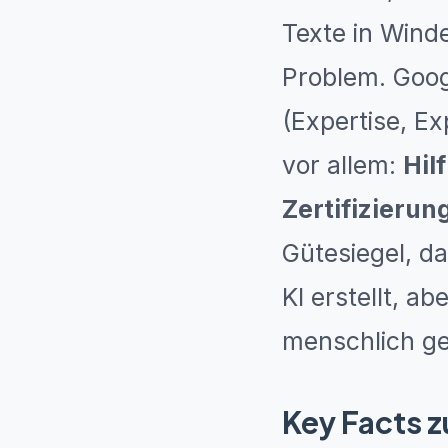
Texte in Wind
Problem. Goog
(Expertise, Ex
vor allem:
Hil
Zertifizierun
Gütesiegel, da
KI erstellt, a
menschlich ge
Key Facts z