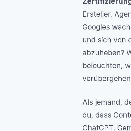
Zertifizierun
Ersteller, Ag
Googles wach
und sich von 
abzuheben? Wi
beleuchten, w
vorübergehend
Als jemand, de
du, dass Conte
ChatGPT, Gem