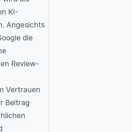
on KI-
n. Angesichts
oogle die
ne
hen Review-
um Vertrauen
r Beitrag
chlichen
d