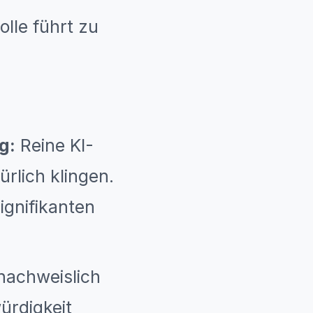
lle führt zu
g:
Reine KI-
rlich klingen.
ignifikanten
 nachweislich
ürdigkeit