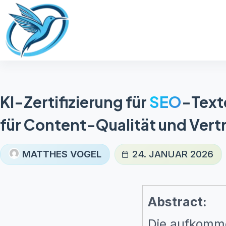
Zum
Inhalt
springen
KI-Zertifizierung für
SEO
-Text
für Content-Qualität und Vert
MATTHES VOGEL
24. JANUAR 2026
Abstract:
Die aufkom