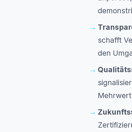
demonstri
Transpar
schafft V
den Umgan
Qualitäts
signalisie
Mehrwert l
Zukunftss
Zertifizi