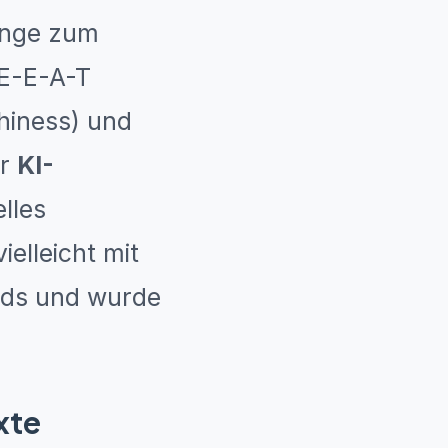
Menge zum
 E-E-A-T
thiness) und
er
KI-
elles
ielleicht mit
ards und wurde
xte