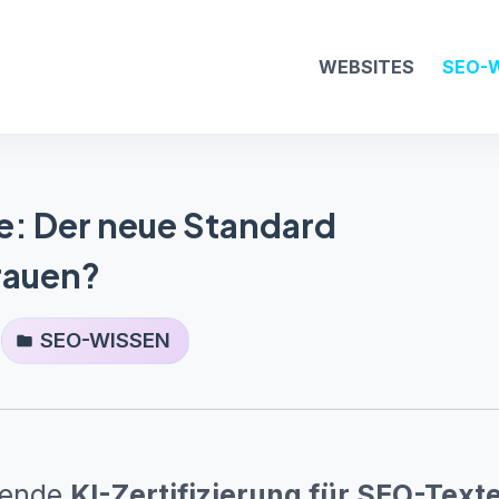
WEBSITES
SEO
-
e: Der neue Standard
rauen?
SEO-WISSEN
mende
KI-Zertifizierung für SEO-Text