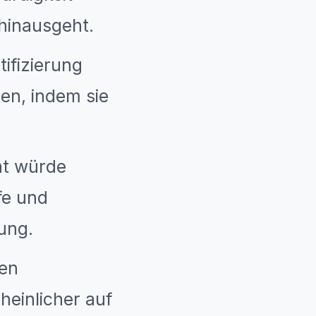
hinausgeht.
tifizierung
en, indem sie
at würde
efe und
rung.
nen
heinlicher auf