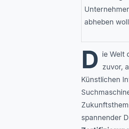
Unternehmen, 
abheben woll
D
ie Welt 
zuvor, 
Künstlichen In
Suchmaschinen
Zukunftsthema
spannender Di