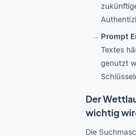
zukünftig
Authentiz
Prompt En
Textes hä
genutzt w
Schlüsselq
Der Wettla
wichtig wi
Die Suchmasch