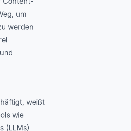
r Content-
 Weg, um
zu werden
rei
 und
äftigt, weißt
ools wie
s (LLMs)