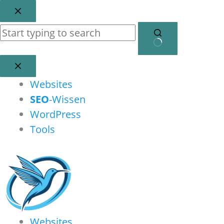
Zum
Inhalt
springen
Keine
Ergebnisse
Websites
SEO
-Wissen
WordPress
Tools
Websites