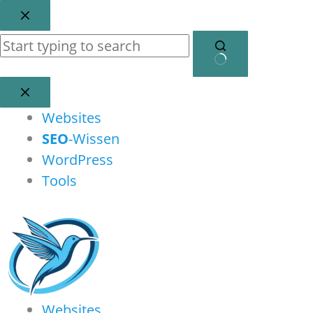
Zum
Inhalt
springen
Keine
Ergebnisse
Websites
SEO
-Wissen
WordPress
Tools
Websites